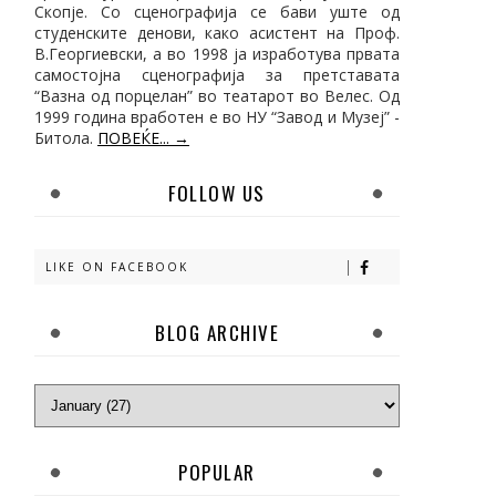
Скопје. Со сценографија се бави уште од
студенските денови, како асистент на Проф.
В.Георгиевски, а во 1998 ја изработува првата
самостојна сценографија за претставата
“Вазна од порцелан” во театарот во Велес. Од
1999 година вработен е во НУ “Завод и Музеј” -
Битола.
ПОВЕЌЕ... →
FOLLOW US
LIKE ON FACEBOOK
BLOG ARCHIVE
POPULAR