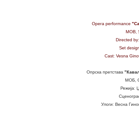
Opera performance
"Ca
MOB, 
Directed b
Set desig
Cast: Vesna Ginov
Опрска претстава
"Кавал
МОБ, С
Режија: 
Сценогра
Улоги: Весна Гинов