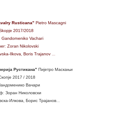
valry Rusticana"
Pietro Mascagni
Skopje 2017/2018
y: Gandomeniko Vachari
ner: Zoran Nikolovski
ska-Ilkova, Boris Trajanov ...
ерија Рустикана"
Пијетро Маскањи
копје 2017 / 2018
Џандоменико Вачари
ф: Зоран Николовски
ска-Илкова, Борис Трајанов...