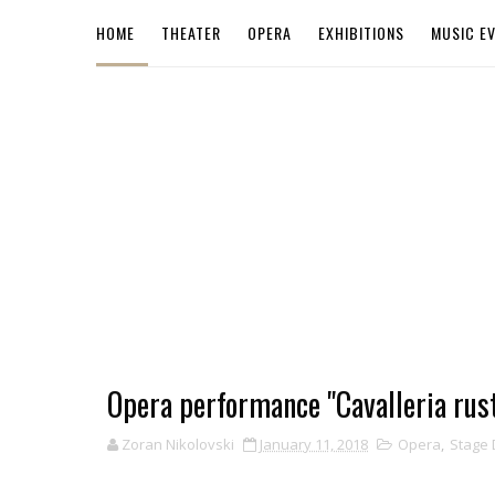
HOME
THEATER
OPERA
EXHIBITIONS
MUSIC E
Opera performance "Cavalleria rust
Zoran Nikolovski
January 11, 2018
Opera
,
Stage 